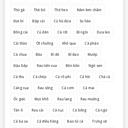
Thịt gà
Thịt bò
Thịt heo
Nấm kim châm
Đọt bí
Bắp cải
Củ hũ dừa
Su hào
Bông cải
Củ dền
Cà rốt
Bí ngòi
Dưa leo
Cải thảo
Ớt chuông
Khổ qua
Cà pháo
Cà chua
Bầu
Bí đỏ
Bí đao
Mướp
Đậu bắp
Rau tiến vua
Bồn bồn
Ngó sen
Cá thu
Cá chép
Cá rô phi
Cá hồi
Chả cá
Càng cua
Rau sống
Cá cơm
Cá mai
Ốc giác
Mực khô
Rau lang
Rau muống
Tần ô
Rau cải
Cá nục
Cá bống
Cá ngừ
Cá ba sa
Cá điêu hồng
Bao tử cá
Trứng vịt