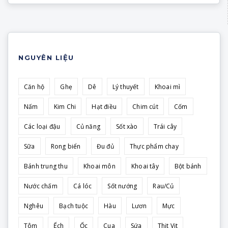
NGUYÊN LIỆU
Căn hộ
Ghẹ
Dê
Lý thuyết
Khoai mì
Nấm
Kim Chi
Hạt điều
Chim cút
Cốm
Các loại đậu
Củ năng
Sốt xào
Trái cây
Sữa
Rong biển
Đu đủ
Thực phẩm chay
Bánh trung thu
Khoai môn
Khoai tây
Bột bánh
Nước chấm
Cá lóc
Sốt nướng
Rau/Củ
Nghêu
Bạch tuộc
Hàu
Lươn
Mực
Tôm
Ếch
Ốc
Cua
Sứa
Thịt Vịt