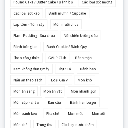
Pound Cake / Butter Cake / Bánh bơ
Các loại sốt nướng
Các loại sốt xào
Bánh muffin / Cupcake
Lạp tôm - Tôm sấy
Món muối chua
Flan - Pudding - Sua chua
Nồi chiên không dầu
Bánh bông lan
Bánh Cookie / Bánh Quy
Shop công thức
GVHP Club
Bánh mặn
Kem không dùng máy
Thịt/ Cá
Bánh bao
Nấu ăn theo sách
Loại Gia Vị
Món khô
Món ăn sáng
Món ăn vặt
Món nhanh gọn
Món súp - cháo
Rau câu
Bánh hambuger
Món bánh kẹo
Pha chế
Món mứt
Món xôi
Món chè
Trung thu
Các loại nước chấm