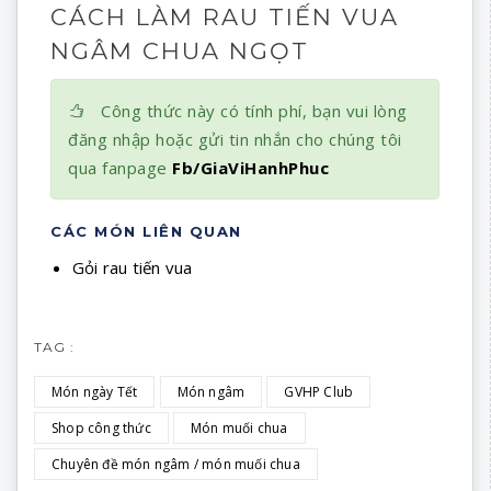
CÁCH LÀM RAU TIẾN VUA
NGÂM CHUA NGỌT
Công thức này có tính phí, bạn vui lòng
đăng nhập hoặc gửi tin nhắn cho chúng tôi
qua fanpage
Fb/GiaViHanhPhuc
CÁC MÓN LIÊN QUAN
Gỏi rau tiến vua
TAG :
Món ngày Tết
Món ngâm
GVHP Club
Shop công thức
Món muối chua
Chuyên đề món ngâm / món muối chua