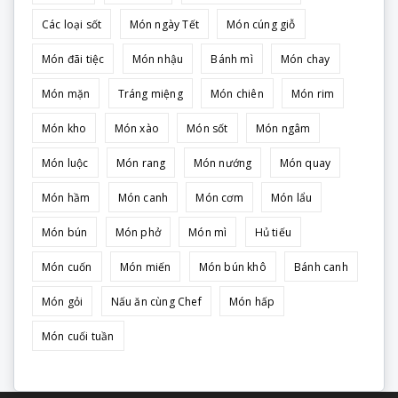
Các loại sốt
Món ngày Tết
Món cúng giỗ
Món đãi tiệc
Món nhậu
Bánh mì
Món chay
Món mặn
Tráng miệng
Món chiên
Món rim
Món kho
Món xào
Món sốt
Món ngâm
Món luộc
Món rang
Món nướng
Món quay
Món hầm
Món canh
Món cơm
Món lẩu
Món bún
Món phở
Món mì
Hủ tiếu
Món cuốn
Món miến
Món bún khô
Bánh canh
Món gỏi
Nấu ăn cùng Chef
Món hấp
Món cuối tuần