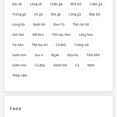
Đùi vịt
Lòng vịt
Chân gà
Khô bò
Cánh gà
Trứng gà
Ức gà
Đùi gà
Lòng gà
Bắp bò
Lòng bò
Đuôi bò
Bao Tử
Thịt cốc lết
Giò heo
Mỡ heo
Thịt nạc heo
Lòng heo
Tai heo
Thịt ba chỉ
Cá khô
Trứng cút
Sườn non
Gia vị
Ngan
Đậu hũ
Tôm khô
Sườn non
Củ đậu
Hành tím
Cá
Nấm
Thập cẩm
TAGS