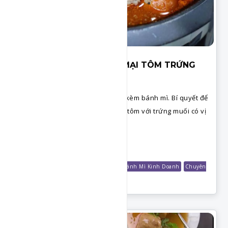
XÍU MẠI ĐẶC BIỆT - XÍU MẠI TÔM TRỨNG
MUỐI - BMKD2020
Cách làm xíu mại kinh doanh ăn kèm bánh mì. Bí quyết để
xíu mại dẻo mềm, nguyên liệu có tôm với trứng muối có vị
béo rất ngon.
Chi Tiết
Bánh Mì
Shop Công Thức
Chuyên Đề Bánh Mì Kinh Doanh
Chuyên
Đề Xíu Mại