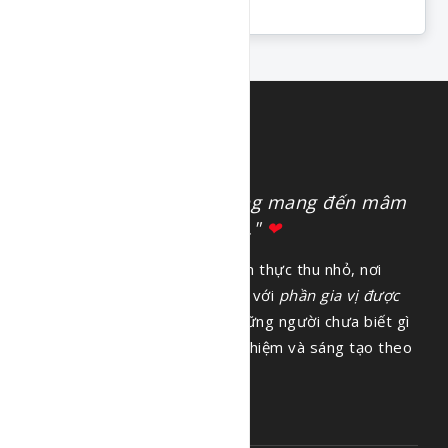
Doanh
Chuyên Đề Xíu Mại
"Nấu ăn bằng cả tấm lòng mang đến mâm
cơm tròn vị cho gia đình."
❤
Gia vị hạnh phúc là thư viện ẩm thực thu nhỏ, nơi
tổng hợp cách làm các món ăn với
phần gia vị được
đong đếm đầy đủ
giúp cho những người chưa biết gì
về bếp núc cũng có thể thử nghiệm và sáng tạo theo
khẩu vị của riêng mình.
LIÊN HỆ