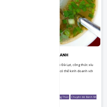
XÍU MẠI ĐÀ LẠT KINH DOANH
Công thức nấu nước dùng xíu mại Đà Lạt, công thức xíu
mại chuẩn từng gram. Công thức có thể kinh doanh với
mùi vị đặc biệt.
Chi Tiết
Món Cuối Tuần
Món Ăn Sáng
Shop Công Thức
Chuyên Đề Bánh Mì
Kinh Doanh
Chuyên Đề Xíu Mại