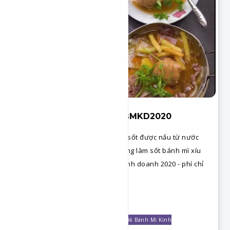
SỐT BÁNH MÌ XÍU MẠI - BMKD2020
Nước sốt bánh mì xíu mại , nước sốt được nấu từ nước
hầm gà có vị ngọt thanh, ứng dụng làm sốt bánh mì xíu
mại rất ngon. Trọn bộ bánh mì kinh doanh 2020 - phí chỉ
500k.
Chi Tiết
Các Loại Sốt
Shop Công Thức
Chuyên Đề Bánh Mì Kinh