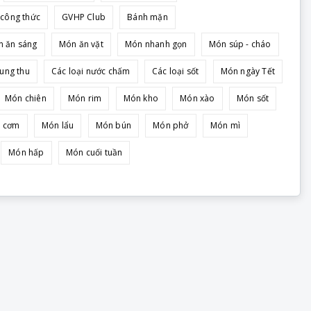
công thức
GVHP Club
Bánh mặn
 ăn sáng
Món ăn vặt
Món nhanh gọn
Món súp - cháo
ung thu
Các loại nước chấm
Các loại sốt
Món ngày Tết
Món chiên
Món rim
Món kho
Món xào
Món sốt
 cơm
Món lẩu
Món bún
Món phở
Món mì
Món hấp
Món cuối tuần