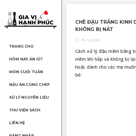
CHÈ ĐẬU TRẮNG KINH
KHÔNG BỊ NÁT
19-12-2024
TRANG CHỦ
Cách xử lý đậu mềm bằng ba
mềm khi hấp và không bị lạ
HÔM NAY ĂN GÌ?
hoặc dành cho các mẹ muốn 
MÓN CUỐI TUẦN
bé.
NẤU ĂN CÙNG CHEF
XỬ LÝ NGUYÊN LIỆU
THƯ VIỆN SÁCH
LIÊN HỆ
ĐĂNG NHẬP