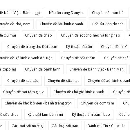
ề bánh Việt - Bánh ngọt
Nấu ăn cùng Douyin
Chuyên đề món bún
huyên đề chả, nem
Chuyên đề lẩu kinh doanh
Cốt lẩu kinh doanh
ề xíu mại
Chuyên đề chao
Chuyên đề sốt cho heo và lòng heo
Chuyên đề trung thu Đài Loan
Kỹ thuật nấu ăn
Chuyên đề mì Ý
huyên đề gà kinh doanh đãi tiệc
Chuyên đề sốt chấm
Chuyên đề chả
ề topping
Chuyên đề bánh lạnh
Chuyên đề bánh Việt - Bánh Mặn
Chuyên đề rau câu
Chuyên đề sữa hạt
Chuyên đề xôi kinh doan
Chuyên đề hạt tẩm gia vị
Chuyên đề chả giò kinh doanh
Chuyên đề
Chuyên đề khô bò đen - bánh tráng trộn
Chuyên đề cơm tấm
Chu
ề sữa chua
Kỹ thuật làm bánh mì
Kỹ thuật làm bánh bao
Các lo
bơ
Các loại sốt nướng
Các loại sốt xào
Bánh muffin / Cupcake