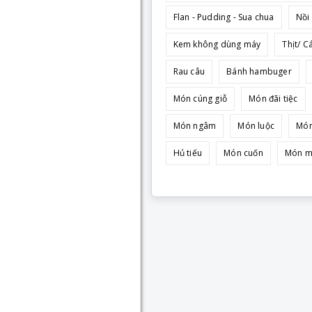
Flan - Pudding - Sua chua
Nồi
Kem không dùng máy
Thịt/ C
Rau câu
Bánh hambuger
Món cúng giỗ
Món đãi tiệc
Món ngâm
Món luộc
Món
Hủ tiếu
Món cuốn
Món m