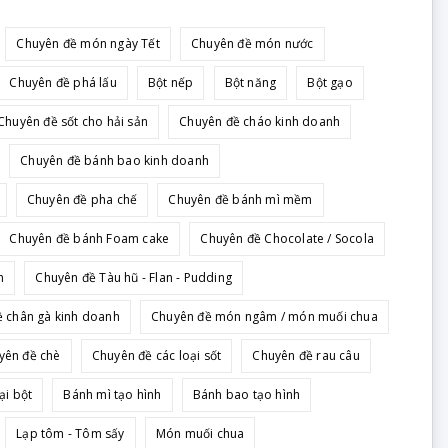
Chuyên đề món ngày Tết
Chuyên đề món nước
Chuyên đề phá lấu
Bột nếp
Bột năng
Bột gạo
Chuyên đề sốt cho hải sản
Chuyên đề cháo kinh doanh
Chuyên đề bánh bao kinh doanh
Chuyên đề pha chế
Chuyên đề bánh mì mềm
Chuyên đề bánh Foam cake
Chuyên đề Chocolate / Socola
h
Chuyên đề Tàu hũ - Flan - Pudding
 chân gà kinh doanh
Chuyên đề món ngâm / món muối chua
yên đề chè
Chuyên đề các loại sốt
Chuyên đề rau câu
ại bột
Bánh mì tạo hình
Bánh bao tạo hình
Lạp tôm - Tôm sấy
Món muối chua