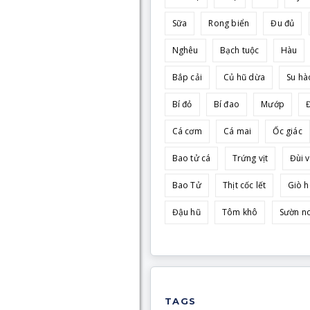
Sữa
Rong biển
Đu đủ
Nghêu
Bạch tuộc
Hàu
Bắp cải
Củ hũ dừa
Su hà
Bí đỏ
Bí đao
Mướp
Cá cơm
Cá mai
Ốc giác
Bao tử cá
Trứng vịt
Đùi v
Bao Tử
Thịt cốc lết
Giò 
Đậu hũ
Tôm khô
Sườn n
TAGS