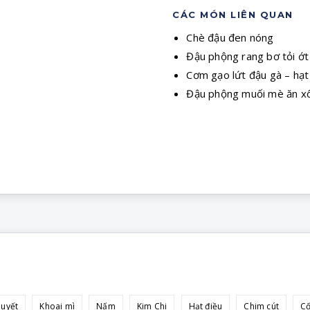
CÁC MÓN LIÊN QUAN
Chè đậu đen nóng
Đậu phộng rang bơ tỏi ớt 
Cơm gạo lứt đậu gà – ha
Đậu phộng muối mè ăn xô
huyết
Khoai mì
Nấm
Kim Chi
Hạt điều
Chim cút
C