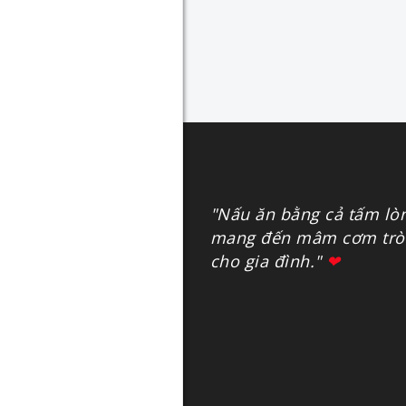
"Nấu ăn bằng cả tấm lò
mang đến mâm cơm tròn
cho gia đình."
❤