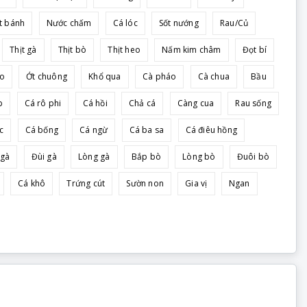
t bánh
Nước chấm
Cá lóc
Sốt nướng
Rau/Củ
Thịt gà
Thịt bò
Thịt heo
Nấm kim châm
Đọt bí
ảo
Ớt chuông
Khổ qua
Cà pháo
Cà chua
Bầu
p
Cá rô phi
Cá hồi
Chả cá
Càng cua
Rau sống
c
Cá bống
Cá ngừ
Cá ba sa
Cá điêu hồng
 gà
Đùi gà
Lòng gà
Bắp bò
Lòng bò
Đuôi bò
Cá khô
Trứng cút
Sườn non
Gia vị
Ngan