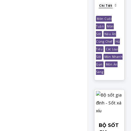
Chi Tiết
Món Cuối
Tuần
Món
Sốt
Nấu Ăn
Cùng Chef
Hủ
Tiếu
Các Loại
Sốt
Món Nhanh
Gọn
Món Ăn
Sáng
BỘ SỐT