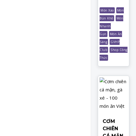
Món Xào
Món
Bún Khô
Món
Nhanh
Gọn
Món Ăn
Sáng
GVHP
Club
Shop Công
Thức
CƠM
CHIÊN
CÁ MẶN,