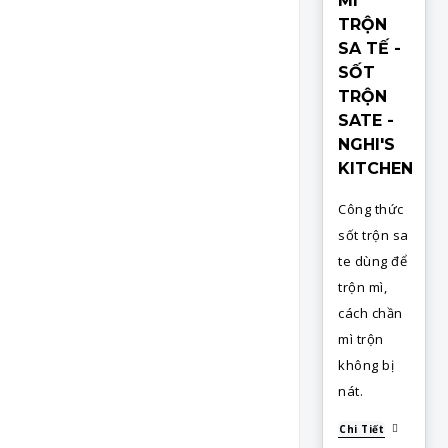
MÌ
TRỘN
SA TẾ -
SỐT
TRỘN
SATE -
NGHI'S
KITCHEN
Công thức
sốt trộn sa
te dùng để
trộn mì,
cách chần
mì trộn
không bị
nát.
Chi Tiết