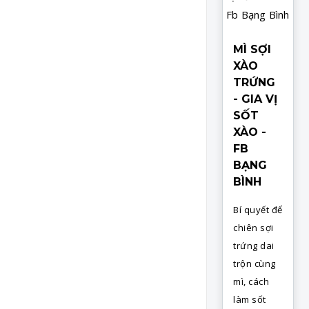
MÌ SỢI
XÀO
TRỨNG
- GIA VỊ
SỐT
XÀO -
FB
BẠNG
BÌNH
Bí quyết để
chiên sợi
trứng dai
trộn cùng
mì, cách
làm sốt