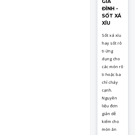
GIA
ĐÌNH -
SỐT XÁ
XÍU
Sốt xá xíu
hay sốt rô
ti ứng
dụng cho
các món rô
ti hoặc ba
chỉ cháy
cạnh.
Nguyên
liệu đơn
giản dễ
kiếm cho
món ăn