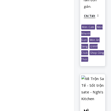
giản.
Chi Tiết
Món Cơm
Món
Nhanh
Gọn
Món Ăn
Sáng
GVHP
Club
Shop Công
Thức