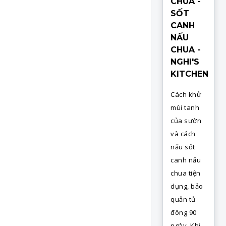
CHUA -
SỐT
CANH
NẤU
CHUA -
NGHI'S
KITCHEN
Cách khử
mùi tanh
của sườn
và cách
nấu sốt
canh nấu
chua tiện
dụng, bảo
quản tủ
đông 90
ngày. Khi