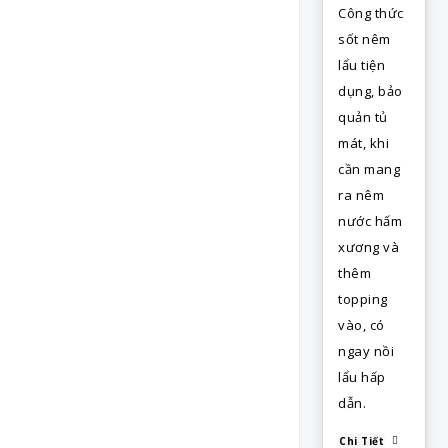
Công thức
sốt nêm
lẩu tiện
dụng, bảo
quản tủ
mát, khi
cần mang
ra nêm
nước hấm
xương và
thêm
topping
vào, có
ngay nồi
lẩu hấp
dẫn.
Chi Tiết