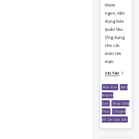
thơm
ngon, tiện
dụng bảo
quản lâu.
Ứng dụng
cho các
món rim
mặn.
Chi Tiết
Món Rim
Món
Nhanh
Gọn
Shop Công
Thức
Chuyên
Đề Các Loại Sốt