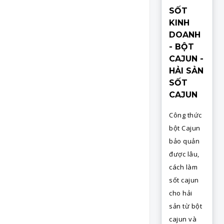
SỐT
KINH
DOANH
- BỘT
CAJUN -
HẢI SẢN
SỐT
CAJUN
Công thức
bột Cajun
bảo quản
được lâu,
cách làm
sốt cajun
cho hải
sản từ bột
cajun và