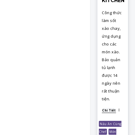
KITCHEN
Công thức
làm sốt
xào chay,
ứng dụng
cho các
món xào.
Bảo quản
tủ lạnh
được 14
ngày nên
rất thuận
tiện.
Chi Tiết
Nấu Ăn Cùng
Chef
Món