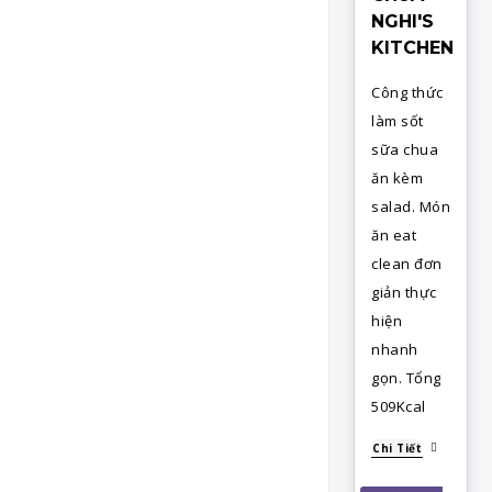
NGHI'S
KITCHEN
Công thức
làm sốt
sữa chua
ăn kèm
salad. Món
ăn eat
clean đơn
giản thực
hiện
nhanh
gọn. Tổng
509Kcal
Chi Tiết