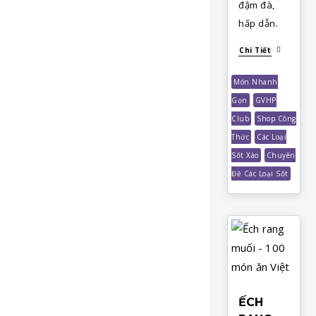
đậm đà,
hấp dẫn.
Chi Tiết
Món Nhanh
Gọn
GVHP
Club
Shop Công
Thức
Các Loại
Sốt Xào
Chuyên
Đề Các Loại Sốt
ẾCH