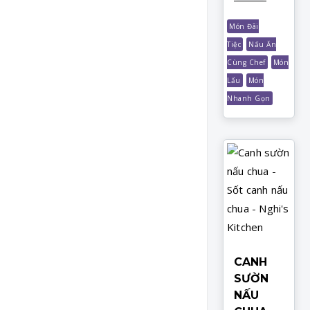
Món Đãi
Tiệc
Nấu Ăn
Cùng Chef
Món
Lẩu
Món
Nhanh Gọn
CANH
SƯỜN
NẤU