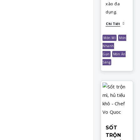
xào đa
dụng.
Chi Tiết
Món Mì
Món
Nhanh
Gọn
Món Ăn
Sáng
SỐT
TRỘN