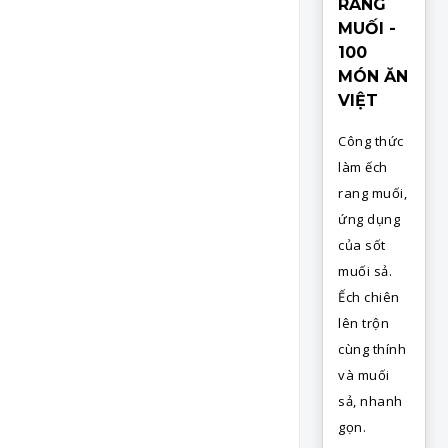
RANG
MUỐI -
100
MÓN ĂN
VIỆT
Công thức
làm ếch
rang muối,
ứng dụng
của sốt
muối sả.
Ếch chiên
lên trộn
cùng thính
và muối
sả, nhanh
gọn.