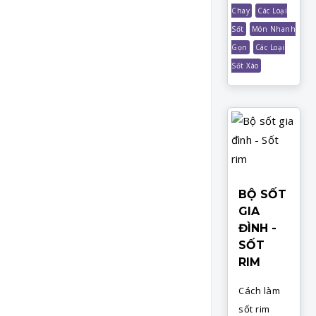
Chay
Các Loại
Sốt
Món Nhanh
Gọn
Các Loại
Sốt Xào
BỘ SỐT
GIA
ĐÌNH -
SỐT
RIM
Cách làm
sốt rim