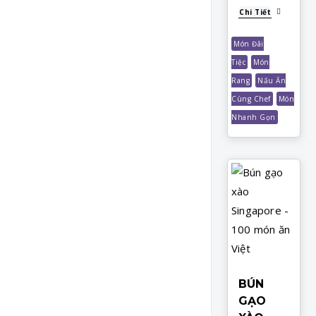
Chi Tiết
Món Đãi
Tiệc
Món
Rang
Nấu Ăn
Cùng Chef
Món
Nhanh Gọn
BÚN
GẠO