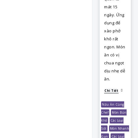
mát 15
ngày. Ứng
dụng để
xào phở
khô rất
ngon. Món
ăn có vị
chua ngọt
dịu nhẹ dễ
ăn.
Chi Tiết
Nấu Ăn Cùng
Chef
Món Bún
Khô
Các Loại
Sốt
Món Nhanh
Gọn
Các Loại