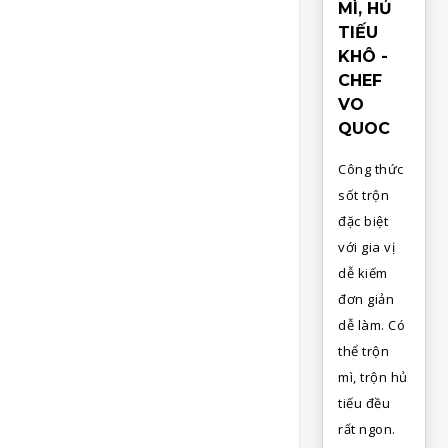
MÌ, HỦ
TIẾU
KHÔ -
CHEF
VO
QUOC
Công thức
sốt trộn
đặc biệt
với gia vị
dễ kiếm
đơn giản
dễ làm. Có
thể trộn
mì, trộn hủ
tiếu đều
rất ngon.