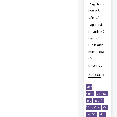
ứng dụng
làm hải
sản sốt
cajun rất
nhanh và
tiện lợi.
Hình ảnh
minh họa
từ
internet.
Chi Tiết
Món
Nhậu
Món Đãi
Tiệc
Nấu Ăn
Cùng Chef
Các
Loại Sốt
Món