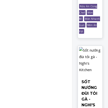
Nấu Ăn Cùng
Chef
Món
Mì
Món Nhanh
Gọn
Món Ăn
Vặt
SỐT
NƯỚNG
ĐÙI TỎI
GÀ -
NGHI'S