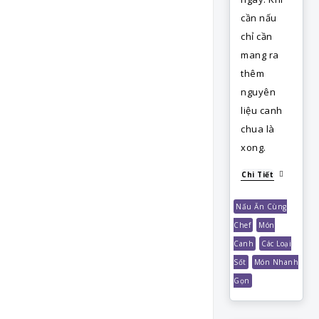
cần nấu
chỉ cần
mang ra
thêm
nguyên
liệu canh
chua là
xong.
Chi Tiết
Nấu Ăn Cùng
Chef
Món
Canh
Các Loại
Sốt
Món Nhanh
Gọn