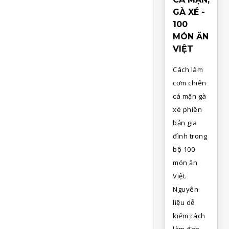
GÀ XÉ -
100
MÓN ĂN
VIỆT
Cách làm
cơm chiên
cá mặn gà
xé phiên
bản gia
đình trong
bộ 100
món ăn
Việt.
Nguyên
liệu dễ
kiếm cách
làm đơn