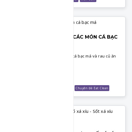
EAT CLEAN - TỔNG HỢP CÁC MÓN CÁ BẠC
MÁ
Tổng hợp thực đơn eat clean từ cá bạc má và rau củ ăn
kèm.
Chi Tiết
Món Cơm
GVHP Club
Shop Công Thức
Chuyên Đề Eat Clean