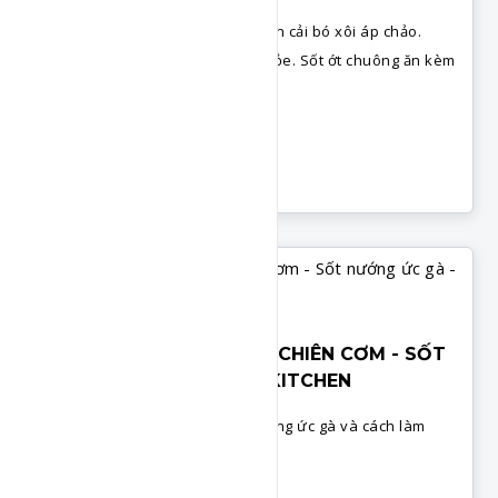
Công thức cơm gạo lứt ức gà cuộn cải bó xôi áp chảo.
Món ăn Eat Clean tốt cho sức khỏe. Sốt ớt chuông ăn kèm
ngon và không ngán.
Chi Tiết
Nấu Ăn Cùng Chef
Món Cơm
CƠM CHIÊN NARSI - SỐT CHIÊN CƠM - SỐT
NƯỚNG ỨC GÀ - NGHI'S KITCHEN
Cách làm sốt chiên cơm, sốt nướng ức gà và cách làm
cơm chiên Narsi của Indonesia.
Chi Tiết