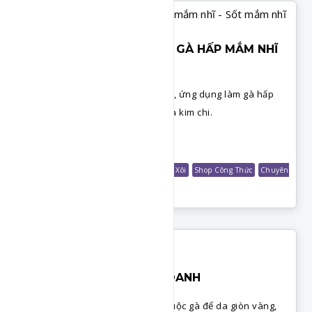
CƠM THỐ KINH DOANH - GÀ HẤP MẮM NHĨ
- SỐT MẮM NHĨ
Công thức sốt mắm nhĩ tiện dụng, ứng dụng làm gà hấp
mắm nhĩ rất ngon, ăn kèm cơm và kim chi.
Chi Tiết
Món Mặn
Món Cơm
Các Loại Sốt
Món Xôi
Shop Công Thức
Chuyên
Đề Cơm Kinh Doanh
CƠM GÀ HỘI AN KINH DOANH
Cách làm tương ớt hội an, cách luộc gà để da giòn vàng,