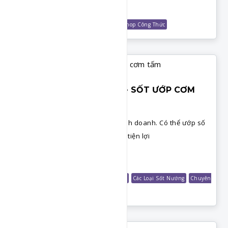
Chi Tiết
Món Cơm
Món Ăn Sáng
GVHP Club
Shop Công Thức
SỐT ƯỚP CỐT LẾT HEO - SỐT ƯỚP CƠM
TẤM
Công thức sốt ướp cốt lết heo kinh doanh. Có thể ướp số
lượng lớn cấp đông dùng dần rất tiện lợi
Chi Tiết
Món Cơm
Các Loại Sốt
Shop Công Thức
Các Loại Sốt Nướng
Chuyên
Đề Cơm Tấm