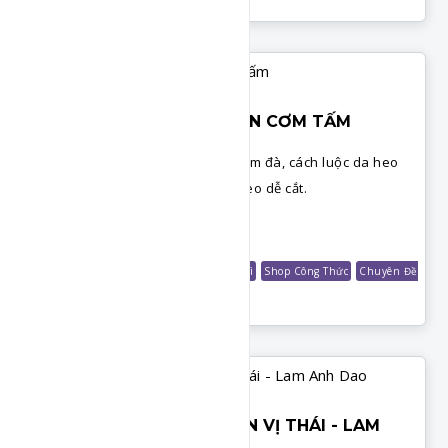
THỊT RAM TRỘN BÌ - BÌ ĂN CƠM TẤM
Công thức làm thịt ram trộn bì đậm đà, cách luộc da heo
làm bì và bí quyết nhỏ giúp da heo dễ cắt.
Chi Tiết
Món Mặn
Món Rim
Món Cơm
Bánh Mì
Shop Công Thức
Chuyên Đề
Cơm Tấm
CƠM CHIÊN KHÓM CHUẨN VỊ THÁI - LAM