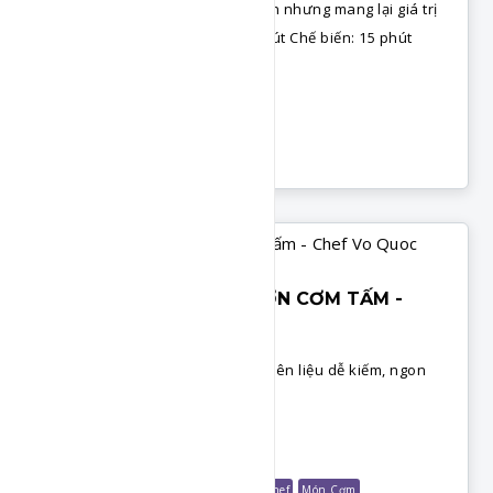
ngon. Đây là món ăn dễ thực hiện nhưng mang lại giá trị
dinh dưỡng cao. Chuẩn bị: 15 phút Chế biến: 15 phút
Khẩu phần: 4 người
Chi Tiết
Món Cơm
BÍ QUYẾT ƯỚP THỊT SƯỜN CƠM TẤM -
CHEF VO QUOC
Công thức ướp thịt cơm tấm nguyên liệu dễ kiếm, ngon
đậm đà.
Chi Tiết
Món Mặn
Món Nướng
Nấu Ăn Cùng Chef
Món Cơm