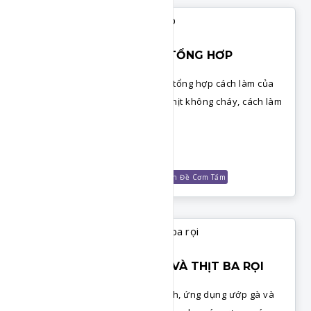
CƠM TẤM KINH DOANH TỔNG HƠP
Chuyên đề cơm tấm kinh doanh, tổng hợp cách làm của
các loại sốt nướng, cách nướng thịt không cháy, cách làm
chả trứng, bì thơm ngon.
Chi Tiết
Món Cơm
Chuyên Đề Tổng Hợp
Chuyên Đề Cơm Tấm
SỐT MUỐI ỚT - ƯỚP GÀ VÀ THỊT BA RỌI
Công thức sốt muối ớt kinh doanh, ứng dụng ướp gà và