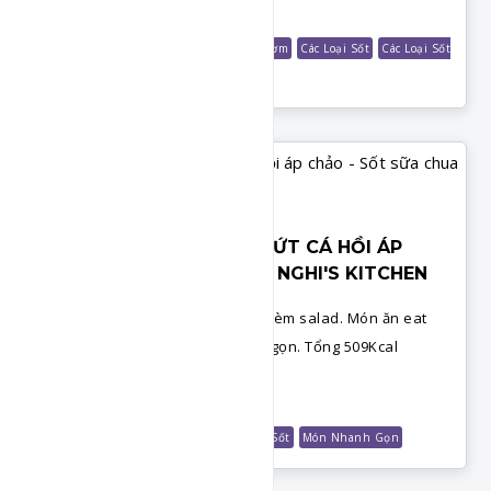
Món Nướng
Nấu Ăn Cùng Chef
Món Cơm
Các Loại Sốt
Các Loại Sốt
Nướng
EAT CLEAN - CƠM GẠO LỨT CÁ HỒI ÁP
CHẢO - SỐT SỮA CHUA - NGHI'S KITCHEN
Công thức làm sốt sữa chua ăn kèm salad. Món ăn eat
clean đơn giản thực hiện nhanh gọn. Tổng 509Kcal
Chi Tiết
Nấu Ăn Cùng Chef
Món Cơm
Các Loại Sốt
Món Nhanh Gọn