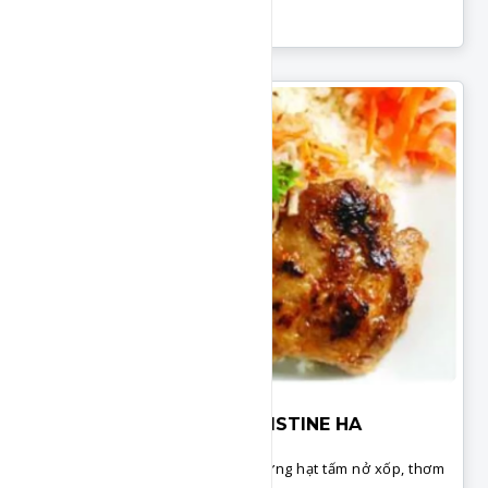
Món Cơm
CƠM TẤM BÌ CHAY - CHRISTINE HA
Cơm tấm bì chay hấp dẫn với những hạt tấm nở xốp, thơm