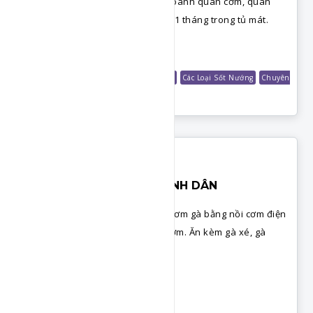
ba chỉ. Có thể áp dụng để kinh doanh quán cơm, quán
nướng. Sốt ướp có thể bảo quản 1 tháng trong tủ mát.
Chi Tiết
Món Cơm
Các Loại Sốt
Shop Công Thức
Các Loại Sốt Nướng
Chuyên
Đề Cơm Tấm
CƠM GÀ KINH DOANH BÌNH DÂN
Bí quyết và những lưu ý để nấu cơm gà bằng nồi cơm điện
vẫn mềm dẻo săn chắc, và rất thơm. Ăn kèm gà xé, gà
luộc.
Chi Tiết
Món Cơm
Shop Công Thức