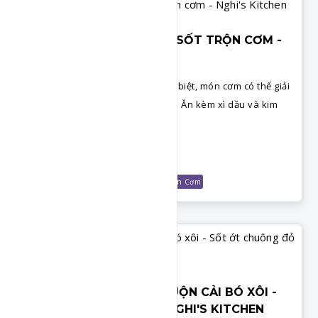
CƠM TRỘN HÀN QUỐC - SỐT TRỘN CƠM -
NGHI'S KITCHEN
Công thức làm cơm trộn Hàn đặc biệt, món cơm có thể giải
quyết rau tồn đọng trong tủ lạnh. Ăn kèm xì dầu và kim
chi
Chi Tiết
Món Cuối Tuần
Nấu Ăn Cùng Chef
Món Cơm
CƠM GẠO LỨT ỨC GÀ CUỘN CẢI BÓ XÔI -
SỐT ỚT CHUÔNG ĐỎ - NGHI'S KITCHEN