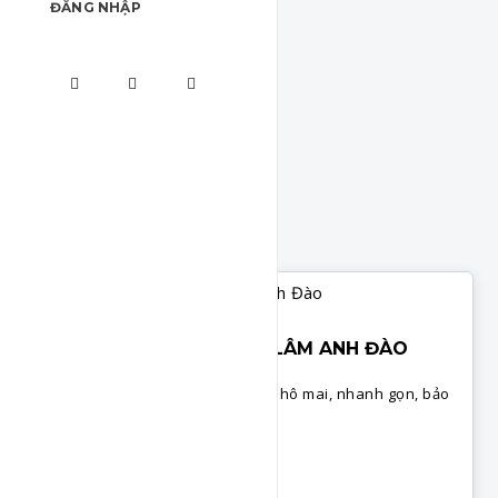
ĐĂNG NHẬP
CƠM NẮM CHIÊN GIÒN - LÂM ANH ĐÀO
Cách làm cơm nắm với trứng và phô mai, nhanh gọn, bảo
đảm các bé sẽ rất thích.
Chi Tiết