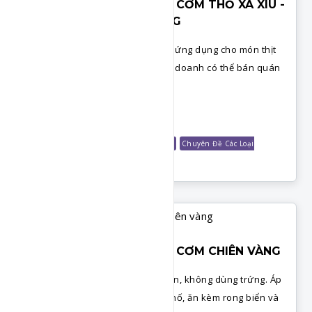
CƠM THỐ KINH DOANH - CƠM THỐ XÁ XÍU -
SỐT XÁ XÍU QUẢNG ĐÔNG
Cách làm sốt xá xíu quảng đông, ứng dụng cho món thịt
ba chỉ sốt xá xíu. Công thức kinh doanh có thể bán quán
hoặc đổi món cho gia đình.
Chi Tiết
Món Cơm
Các Loại Sốt
Shop Công Thức
Chuyên Đề Các Loại
Sốt
Chuyên Đề Cơm Kinh Doanh
CƠM THỐ KINH DOANH - CƠM CHIÊN VÀNG
Cách làm cơm chiên vàng hấp dẫn, không dùng trứng. Áp
dụng kinh doanh trong bộ cơm thố, ăn kèm rong biển và