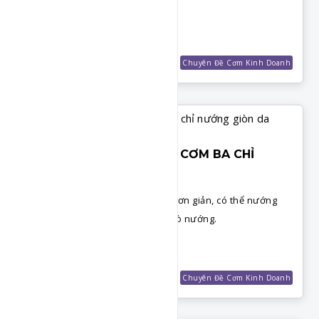
kim chi.
Chi Tiết
Món Cơm
GVHP Club
Shop Công Thức
Chuyên Đề Cơm Kinh Doanh
CƠM THỐ KINH DOANH - CƠM BA CHỈ
NƯỚNG GIÒN DA
Cách làm ba chỉ nướng giòn da đơn giản, có thể nướng
bằng nồi chiên không dầu hoặc lò nướng.
Chi Tiết
Món Cơm
GVHP Club
Shop Công Thức
Chuyên Đề Cơm Kinh Doanh