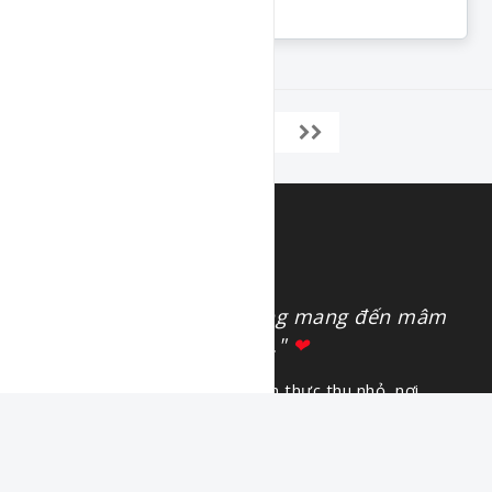
Món Mặn
Món Hấp
Món Cơm
1
2
"Nấu ăn bằng cả tấm lòng mang đến mâm
cơm tròn vị cho gia đình."
❤
Gia vị hạnh phúc là thư viện ẩm thực thu nhỏ, nơi
tổng hợp cách làm các món ăn với
phần gia vị được
đong đếm đầy đủ
giúp cho những người chưa biết gì
về bếp núc cũng có thể thử nghiệm và sáng tạo theo