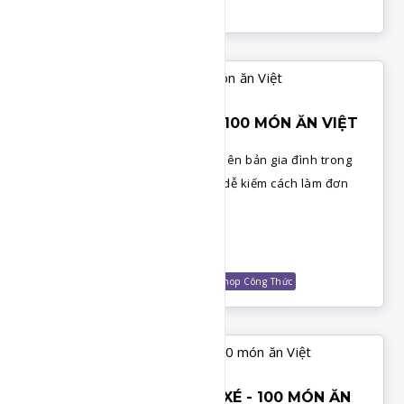
Loại Sốt Nướng
Chuyên Đề Các Loại Sốt
CƠM CHIÊN THẬP CẨM - 100 MÓN ĂN VIỆT
Cách làm cơm chiên thập cẩm phiên bản gia đình trong
bộ 100 món ăn Việt. Nguyên liệu dễ kiếm cách làm đơn
giản.
Chi Tiết
Món Cơm
Món Ăn Sáng
GVHP Club
Shop Công Thức
CƠM CHIÊN CÁ MẶN, GÀ XÉ - 100 MÓN ĂN