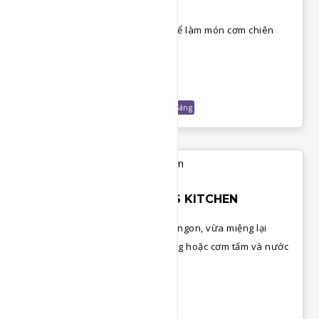
ANH DAO
Tận dụng cơm nguội còn sót lại để làm món cơm chiên
khóm kiểu thái lạ miêng, dễ ăn.
Chi Tiết
Nấu Ăn Cùng Chef
Món Cơm
Món Ăn Sáng
CHẢ TRỨNG HẤP - NGHI'S KITCHEN
Cách làm chả trứng hấp kết dính ngon, vừa miệng lại
không quá khô. Ăn kèm cơm trắng hoặc cơm tấm và nước
mắm chua ngọt
Chi Tiết