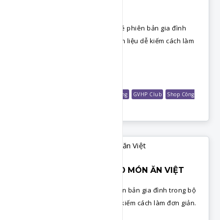
VIỆT
Cách làm cơm chiên cá mặn gà xé phiên bản gia đình
trong bộ 100 món ăn Việt. Nguyên liệu dễ kiếm cách làm
đơn giản.
Chi Tiết
Món Cơm
Món Nhanh Gọn
Món Ăn Sáng
GVHP Club
Shop Công
Thức
CƠM CHIÊN HẢI SẢN - 100 MÓN ĂN VIỆT
Cách làm cơm chiên hải sản phiên bản gia đình trong bộ
100 món ăn Việt. Nguyên liệu dễ kiếm cách làm đơn giản.