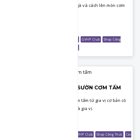
công thức nước mạ ăn kèm cơm gà và cách lên món cơm
gà chặt, cơm gà xé.
Chi Tiết
Món Đãi Tiệc
Món Cuối Tuần
Món Cơm
GVHP Club
Shop Công
Thức
Chuyên Đề Gà Kinh Doanh Đãi Tiệc
BỘ SỐT GIA ĐÌNH - SỐT SƯỜN CƠM TẤM
Công thức làm sốt ướp cốt lết cơm tấm từ gia vị cơ bản có
sẵn trong bếp, sườn ngon đậm đà gia vị.
Chi Tiết
Món Nướng
Món Cơm
Các Loại Sốt
GVHP Club
Shop Công Thức
Các