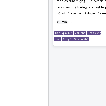
món ăn đưa miệng. Bí quyết để 
có vị cay nhẹ không tanh kết hợ
với vị bùi của lạc và thơm của m
Chi Tiết
Món Ngày Tết
Món Khô
Shop Công
Thức
Chuyên Đề Món Khô