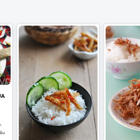
UA
.
nấu