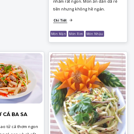
nhắm rất ngon. Món ăn dân dã rẻ
tiền nhưng không hề ngán.
Chi Tiết
Món Mặn
Món Rim
Món Nhậu
Ử CÁ BA SA
bao tử cá thơm ngon