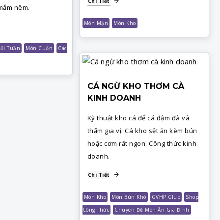
Chi Tiết
 mắm nêm.
Món Mặn
Món Kho
ối Tuần
Món Cuốn
Các
CÁ NGỪ KHO THƠM CÀ
KINH DOANH
Kỹ thuật kho cá để cá đậm đà và
thấm gia vị. Cá kho sệt ăn kèm bún
hoặc cơm rất ngon. Công thức kinh
doanh.
Chi Tiết
Món Kho
Món Bún Khô
GVHP Club
Shop
Công Thức
Chuyên Đề Món Ăn Gia Đình