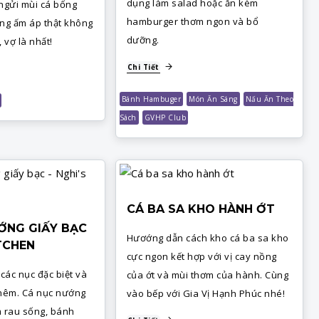
dụng làm salad hoặc ăn kèm
 ngửi mùi cá bống
hamburger thơm ngon và bổ
ồng ấm áp thật không
dưỡng.
 vợ là nhất!
Chi Tiết
Bánh Hambuger
Món Ăn Sáng
Nấu Ăn Theo
Sách
GVHP Club
CÁ BA SA KHO HÀNH ỚT
ỚNG GIẤY BẠC
Hươớng dẫn cách kho cá ba sa kho
ITCHEN
cực ngon kết hợp với vị cay nồng
các nục đặc biệt và
của ớt và mùi thơm của hành. Cùng
nêm. Cá nục nướng
vào bếp với Gia Vị Hạnh Phúc nhé!
m rau sống, bánh