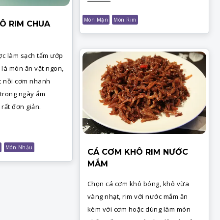
Món Mặn
Món Rim
Ô RIM CHUA
c làm sạch tẩm ướp
ỉ là món ăn vặt ngon,
ệt nồi cơm nhanh
 trong ngày ẩm
rất đơn giản.
Món Nhậu
CÁ CƠM KHÔ RIM NƯỚC
MẮM
Chọn cá cơm khô bóng, khô vừa
vàng nhạt, rim với nước mắm ăn
kèm với cơm hoặc dùng làm món