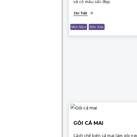
và có màu sắc đẹp.
Chi Tiết
Món Mặn
Món Kho
GỎI CÁ MAI
Cách chế biến cá mai làm gỏi ng