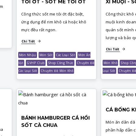
TỎI ỚT - SỐT ME TỎI ỚT
XÍ MUỘI - 
ấm
Công thức sốt me tỏi ớt đặc biệt,
Công thức khô c
ứng dụng để rim khô cá hoặc khô
muội kinh doan
mực đều rất ngon.
quán sốt mình 
lượng và bảo qu
Chi Tiết
Chi Tiết
Món Nhậu
Món Sốt
Các Loại Sốt
Món Ăn
Vặt
GVHP Club
Shop Công Thức
Chuyên Đề
Món Khô
Shop Côn
Các Loại Sốt
Chuyên Đề Món Khô
Loại Sốt
Chuyên Đề
CÁ BỐNG K
BÁNH HAMBURGER CÁ HỒI
Món ăn dân dã
SỐT CÀ CHUA
ủa
phần hấp dẫn c