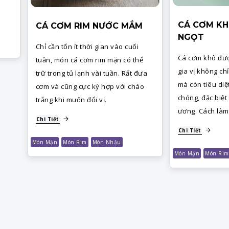
CÁ CƠM KH
CÁ CƠM RIM NƯỚC MẮM
NGỌT
Chỉ cần tốn ít thời gian vào cuối
Cá cơm khô đượ
tuần, món cá cơm rim mặn có thể
gia vị không ch
trữ trong tủ lạnh vài tuần. Rất đưa
mà còn tiêu di
cơm và cũng cực kỳ hợp với cháo
chóng, đặc biệt
trắng khi muốn đổi vị.
ương. Cách làm 
Chi Tiết
Chi Tiết
Món Mặn
Món Rim
Món Nhậu
Món Mặn
Món Rim