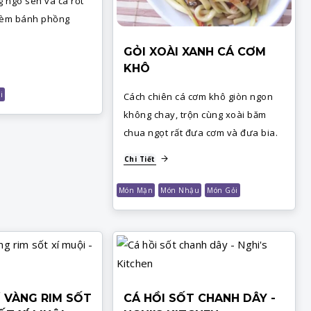
g ngó sen và cà rốt
 kèm bánh phồng
GỎI XOÀI XANH CÁ CƠM
KHÔ
i
Cách chiên cá cơm khô giòn ngon
không chay, trộn cùng xoài băm
chua ngọt rất đưa cơm và đưa bia.
Chi Tiết
Món Mặn
Món Nhậu
Món Gỏi
Ỉ VÀNG RIM SỐT
CÁ HỒI SỐT CHANH DÂY -