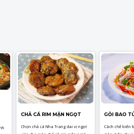
CHẢ CÁ RIM MẶN NGỌT
GỎI BAO T
Chọn chả cá Nha Trang dai vị ngọt
Cách chế biến 
anh