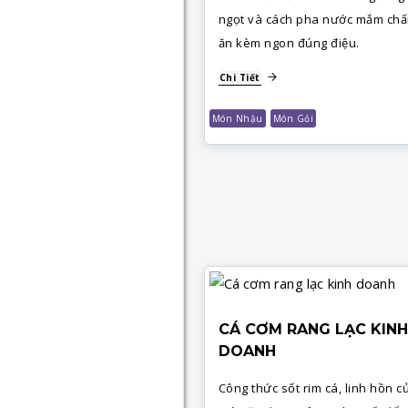
ngọt và cách pha nước mắm ch
ăn kèm ngon đúng điệu.
Chi Tiết
Món Nhậu
Món Gỏi
CÁ CƠM RANG LẠC KINH
DOANH
Công thức sốt rim cá, linh hồn c