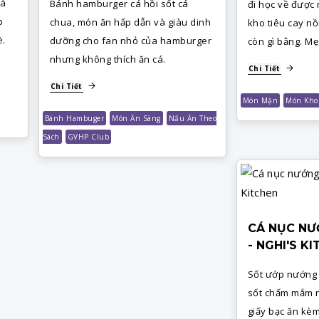
cá
Bánh hamburger cá hồi sốt cá
đi học về được
p
chua, món ăn hấp dẫn và giàu dinh
kho tiêu cay n
è.
dưỡng cho fan nhỏ của hamburger
còn gì bằng. Mẹ,
nhưng không thích ăn cá.
Chi Tiết
Chi Tiết
Món Mặn
Món Kho
Bánh Hambuger
Món Ăn Sáng
Nấu Ăn Theo
Sách
GVHP Club
CÁ NỤC NƯ
- NGHI'S K
Sốt ướp nướng 
sốt chấm mắm 
giấy bạc ăn kè