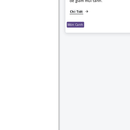
để giảm mùi tanh.
Chi Tiết
Món Canh