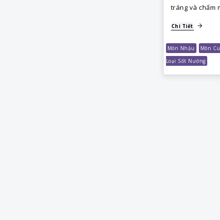
tráng và chấm
Chi Tiết
Món Nhậu
Món Cu
Loại Sốt Nướng