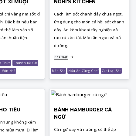
SỐT XÍ MUỘI
NGHI'S KITCHEN
á chỉ vàng rim sốt xí
Cách làm sốt chanh dây chua ngọt,
h. Đặc biệt nếu bán
ứng dụng cho món cá hồi sốt chanh
có thể làm sẵn số
dây. Ăn kèm khoai tây nghiền và
ản thuận tiện.
rau củ xào tỏi. Món ăn ngon và bổ
dưỡng.
Chi Tiết
g Thức
Chuyên Đề Các
 Món Khô
Món Sốt
Nấu Ăn Cùng Chef
Các Loại Sốt
HO TIÊU
BÁNH HAMBURGER CÁ
NGỪ
 nhưng không kém
Cá ngừ xay và nướng, có thể áp
ho mùa mưa. Đi làm