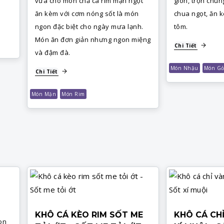
vừa cho món chả cá rim mặn ngọt
giòn, trộn chun
ăn kèm với cơm nóng sốt là món
chua ngọt, ăn
ngon đặc biệt cho ngày mưa lạnh.
tôm.
Món ăn đơn giản nhưng ngon miệng
Chi Tiết
và đậm đà.
Món Nhậu
Món Gỏ
Chi Tiết
Món Mặn
Món Rim
KHÔ CÁ KÈO RIM SỐT ME
KHÔ CÁ CH
on