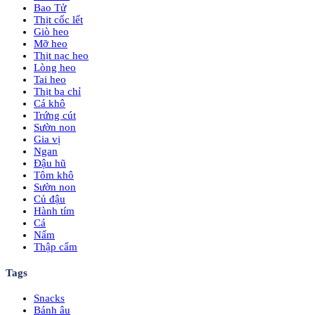
Bao Tử
Thịt cốc lết
Giò heo
Mỡ heo
Thịt nạc heo
Lòng heo
Tai heo
Thịt ba chỉ
Cá khô
Trứng cút
Sườn non
Gia vị
Ngan
Đậu hũ
Tôm khô
Sườn non
Củ đậu
Hành tím
Cá
Nấm
Thập cẩm
Tags
Snacks
Bánh âu