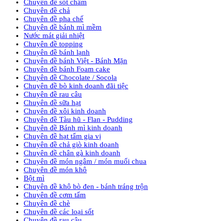
Chuyên đề sốt chấm
Chuyên đề chả
Chuyên đề pha chế
Chuyên đề bánh mì mềm
Nước mát giải nhiệt
Chuyên đề topping
Chuyên đề bánh lạnh
Chuyên đề bánh Việt - Bánh Mặn
Chuyên đề bánh Foam cake
Chuyên đề Chocolate / Socola
Chuyên đề bò kinh doanh đãi tiệc
Chuyên đề rau câu
Chuyên đề sữa hạt
Chuyên đề xôi kinh doanh
Chuyên đề Tàu hũ - Flan - Pudding
Chuyên đề Bánh mì kinh doanh
Chuyên đề hạt tẩm gia vị
Chuyên đề chả giò kinh doanh
Chuyên đề chân gà kinh doanh
Chuyên đề món ngâm / món muối chua
Chuyên đề món khô
Bột mì
Chuyên đề khô bò đen - bánh tráng trộn
Chuyên đề cơm tấm
Chuyên đề chè
Chuyên đề các loại sốt
Chuyên đề rau câu