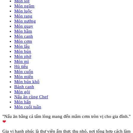
Món sốt
Món ngâm
Món luộc
Món rang
Món nướng
Món quay
Món hầm
Món canh
Món cơm
Món lẩu
Món bún
Món phở
Món mì
Hủ tiếu
Món cuốn
Món miến
Món bún khô
Bánh canh
Món gỏi
Nấu ăn cùng Chef
Món hấp
Món cuối tuần
"Nấu ăn bằng cả tấm lòng mang đến mâm cơm tròn vị cho gia đình."
❤
Gia vị hạnh phúc là thư viện ẩm thực thu nhỏ, nơi tổng hợp cách làm