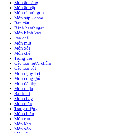
Món ăn sáng
Món ăn vặt
Món nhanh gọn
Món súp - cháo
Rau câu
Bánh hambuger
Món bánh kẹo
Pha chế
Món mứt
Món xôi
Món chè
Trung thu
Các loại nước chấm
Các loại sốt
Món ngày Tết
Món cúng giỗ
Món đãi tiệc
Món nhậu
Bánh mì
Món chay
Món mặn
Tráng miệng
Món chiên
Món rim
Món kho
Món xào