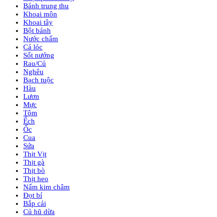
Bánh trung thu
Khoai môn
Khoai tây
Bột bánh
Nước chấm
Cá lóc
Sốt nướng
Rau/Củ
Nghêu
Bạch tuộc
Hàu
Lươn
Mực
Tôm
Ếch
Ốc
Cua
Sứa
Thịt Vịt
Thịt gà
Thịt bò
Thịt heo
Nấm kim châm
Đọt bí
Bắp cải
Củ hũ dừa