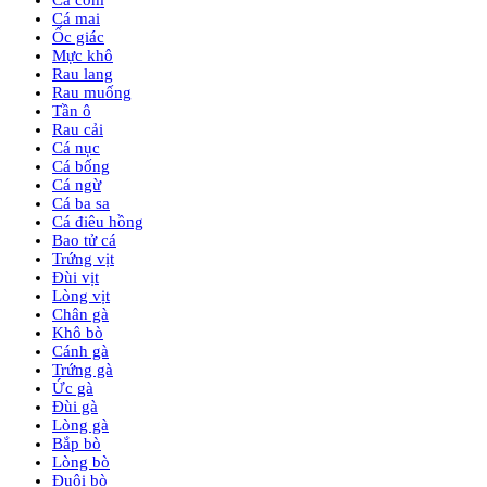
Cá mai
Ốc giác
Mực khô
Rau lang
Rau muống
Tần ô
Rau cải
Cá nục
Cá bống
Cá ngừ
Cá ba sa
Cá điêu hồng
Bao tử cá
Trứng vịt
Đùi vịt
Lòng vịt
Chân gà
Khô bò
Cánh gà
Trứng gà
Ức gà
Đùi gà
Lòng gà
Bắp bò
Lòng bò
Đuôi bò