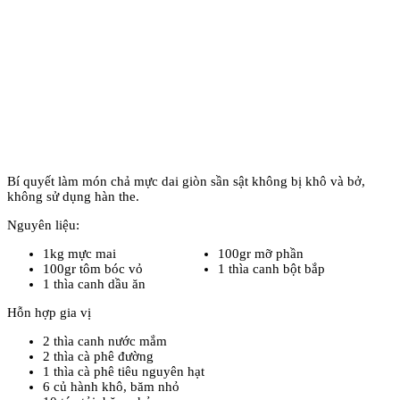
Bí quyết làm món chả mực dai giòn sần sật không bị khô và bở,
không sử dụng hàn the.
Nguyên liệu:
1kg mực mai
100gr mỡ phần
100gr tôm bóc vỏ
1 thìa canh bột bắp
1 thìa canh dầu ăn
Hỗn hợp gia vị
2 thìa canh nước mắm
2 thìa cà phê đường
1 thìa cà phê tiêu nguyên hạt
6 củ hành khô, băm nhỏ