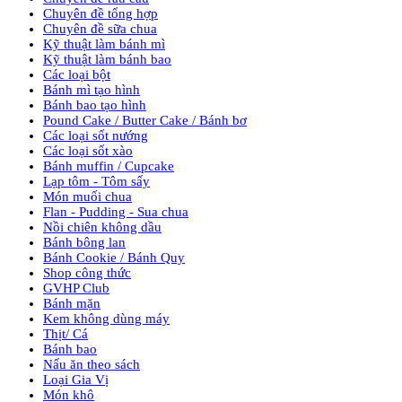
Chuyên đề tổng hợp
Chuyên đề sữa chua
Kỹ thuật làm bánh mì
Kỹ thuật làm bánh bao
Các loại bột
Bánh mì tạo hình
Bánh bao tạo hình
Pound Cake / Butter Cake / Bánh bơ
Các loại sốt nướng
Các loại sốt xào
Bánh muffin / Cupcake
Lạp tôm - Tôm sấy
Món muối chua
Flan - Pudding - Sua chua
Nồi chiên không dầu
Bánh bông lan
Bánh Cookie / Bánh Quy
Shop công thức
GVHP Club
Bánh mặn
Kem không dùng máy
Thịt/ Cá
Bánh bao
Nấu ăn theo sách
Loại Gia Vị
Món khô