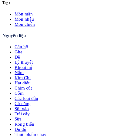
Tag :
Món mặn
Món nhậu
Món chiên
Nguyên liệu
Căn hộ
Ghẹ
Dê
Lý thuyết
Khoai mì
Nấm
Kim Chi
Hạt điều
Chim cút
Cốm
Các loại đậu
Củ năng
Sốt xào
Trái cây
Sữa
Rong biển
Đu đủ
Thực phẩm chay