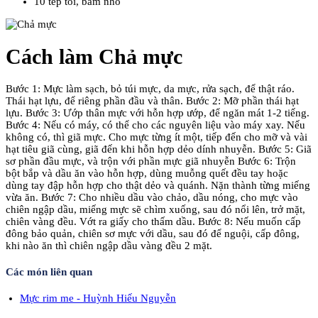
10 tép tỏi, băm nhỏ
Cách làm Chả mực
Bước 1:
Mực làm sạch, bỏ túi mực, da mực, rửa sạch, để thật ráo.
Thái hạt lựu, để riêng phần đầu và thân.
Bước 2:
Mỡ phần thái hạt
lựu.
Bước 3:
Ướp thân mực với hỗn hợp ướp, để ngăn mát 1-2 tiếng.
Bước 4:
Nếu có máy, có thể cho các nguyên liệu vào máy xay. Nếu
không có, thì giã mực. Cho mực từng ít một, tiếp đến cho mỡ và vài
hạt tiêu giã cùng, giã đến khi hỗn hợp dẻo dính nhuyễn.
Bước 5:
Giã
sơ phần đầu mực, và trộn với phần mực giã nhuyễn
Bước 6:
Trộn
bột bắp và dầu ăn vào hỗn hợp, dùng muỗng quết đều tay hoặc
dùng tay đập hỗn hợp cho thật dẻo và quánh. Nặn thành từng miếng
vừa ăn.
Bước 7:
Cho nhiều dầu vào chảo, dầu nóng, cho mực vào
chiên ngập dầu, miếng mực sẽ chìm xuống, sau đó nổi lên, trở mặt,
chiên vàng đều. Vớt ra giấy cho thấm dầu.
Bước 8:
Nếu muốn cấp
đông bảo quản, chiên sơ mực với dầu, sau đó để nguội, cấp đông,
khi nào ăn thì chiên ngập dầu vàng đều 2 mặt.
Các món liên quan
Mực rim me - Huỳnh Hiếu Nguyễn