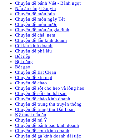
Chuyên đề bánh Việt - Bánh ngọt
Nấu ăn cùng Douyin
Chuyên đề món bún
Chuyên đề món ngày Tết
Chuyên đề món nước
Chuyên đề món ăn gia đình
Chuyên đề chả, nem
Chuyên đề lẩu kinh doanh
Cốt lẩu kinh doanh
Chuyên đề phá lấu
Bột nếp
Bột năng
Bột gạo
Chuyên đề Eat Clean
Chuyên đề xíu mại
Chuyên đề chao
Chuyên đề sốt cho heo và lòng heo
Chuyên đề sốt cho hải sản
Chuyên đề cháo kinh doanh
Chuyên đề trung thu truyền thống
Chuyên đề trung thu Đài Loan
Kỹ thuật nấu ăn
Chuyên đề mì Ý
Chuyên đề bánh bao kinh doanh
Chuyên đề cơm kinh doanh
Chuyên đề gà kinh doanh đãi tiệc