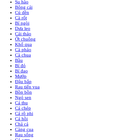
Su hào
Bông cải
Củ dền
Cà rốt
Bí ngòi
Dưa leo
Cải thảo
Ớt chuông
Khổ qua
Cà pháo
Cà chua
Bầu
Bí đỏ
Bí đao
Mướp
Đậu bắp
Rau tiến vua
Bồn bồn
Ngó sen
Cá thu
Cá chép
Cá rô phi
Cá hồi
Chả cá
Càng cua
Rau sống
Cá cơm