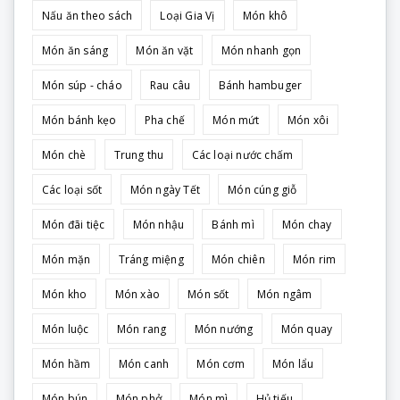
Nấu ăn theo sách
Loại Gia Vị
Món khô
Món ăn sáng
Món ăn vặt
Món nhanh gọn
Món súp - cháo
Rau câu
Bánh hambuger
Món bánh kẹo
Pha chế
Món mứt
Món xôi
Món chè
Trung thu
Các loại nước chấm
Các loại sốt
Món ngày Tết
Món cúng giỗ
Món đãi tiệc
Món nhậu
Bánh mì
Món chay
Món mặn
Tráng miệng
Món chiên
Món rim
Món kho
Món xào
Món sốt
Món ngâm
Món luộc
Món rang
Món nướng
Món quay
Món hầm
Món canh
Món cơm
Món lẩu
Món bún
Món phở
Món mì
Hủ tiếu