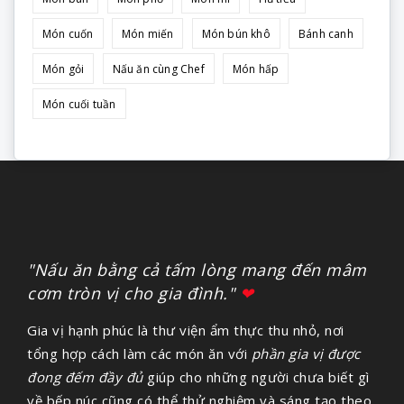
Món cuốn
Món miến
Món bún khô
Bánh canh
Món gỏi
Nấu ăn cùng Chef
Món hấp
Món cuối tuần
"Nấu ăn bằng cả tấm lòng mang đến mâm
cơm tròn vị cho gia đình."
❤
Gia vị hạnh phúc là thư viện ẩm thực thu nhỏ, nơi
tổng hợp cách làm các món ăn với
phần gia vị được
đong đếm đầy đủ
giúp cho những người chưa biết gì
về bếp núc cũng có thể thử nghiệm và sáng tạo theo