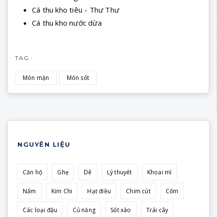
Cá thu kho tiêu - Thư Thư
Cá thu kho nước dừa
TAG :
Món mặn
Món sốt
NGUYÊN LIỆU
Căn hộ
Ghẹ
Dê
Lý thuyết
Khoai mì
Nấm
Kim Chi
Hạt điều
Chim cút
Cốm
Các loại đậu
Củ năng
Sốt xào
Trái cây