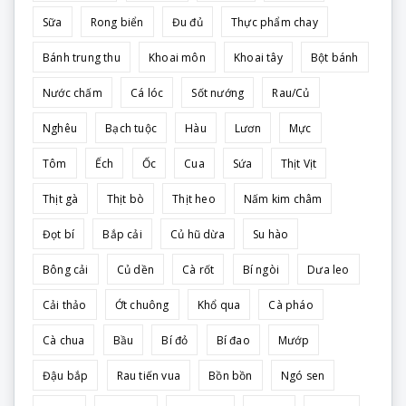
Sữa
Rong biển
Đu đủ
Thực phẩm chay
Bánh trung thu
Khoai môn
Khoai tây
Bột bánh
Nước chấm
Cá lóc
Sốt nướng
Rau/Củ
Nghêu
Bạch tuộc
Hàu
Lươn
Mực
Tôm
Ếch
Ốc
Cua
Sứa
Thịt Vịt
Thịt gà
Thịt bò
Thịt heo
Nấm kim châm
Đọt bí
Bắp cải
Củ hũ dừa
Su hào
Bông cải
Củ dền
Cà rốt
Bí ngòi
Dưa leo
Cải thảo
Ớt chuông
Khổ qua
Cà pháo
Cà chua
Bầu
Bí đỏ
Bí đao
Mướp
Đậu bắp
Rau tiến vua
Bồn bồn
Ngó sen