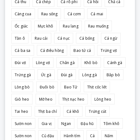
Cá thu
Cá chép
Cá rô phi
Cá hồi
Chả cá
Càng cua
Rau sống
Cá cơm
Cá mai
Ốc giác
Mực khô
Rau lang
Rau muống
Tần ô
Rau cải
Cá nục
Cá bống
Cá ngừ
Cá ba sa
Cá điêu hồng
Bao tử cá
Trứng vịt
Đùi vịt
Lòng vịt
Chân gà
Khô bò
Cánh gà
Trứng gà
Ức gà
Đùi gà
Lòng gà
Bắp bò
Lòng bò
Đuôi bò
Bao Tử
Thịt cốc lết
Giò heo
Mỡ heo
Thịt nạc heo
Lòng heo
Tai heo
Thịt ba chỉ
Cá khô
Trứng cút
Sườn non
Gia vị
Ngan
Đậu hũ
Tôm khô
Sườn non
Củ đậu
Hành tím
Cá
Nấm