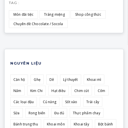
TAG :
Món đãi tiệc
Tráng miệng
Shop công thức
Chuyên đề Chocolate / Socola
NGUYÊN LIỆU
Căn hộ
Ghẹ
Dê
Lý thuyết
Khoai mì
Nấm
Kim Chi
Hạt điều
Chim cút
Cốm
Các loại đậu
Củ năng
Sốt xào
Trái cây
Sữa
Rong biển
Đu đủ
Thực phẩm chay
Bánh trung thu
Khoai môn
Khoai tây
Bột bánh