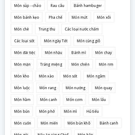
Món súp - cháo
Rau câu
Bánh hambuger
Món bánh kẹo
Pha chế
Món mứt
Món xôi
Món chè
Trung thu
Các loại nước chấm
Các loại sốt
Món ngày Tết
Món cúng giỗ
Món đãi tiệc
Món nhậu
Bánh mì
Món chay
Món mặn
Tráng miệng
Món chiên
Món rim
Món kho
Món xào
Món sốt
Món ngâm
Món luộc
Món rang
Món nướng
Món quay
Món hầm
Món canh
Món cơm
Món lẩu
Món bún
Món phở
Món mì
Hủ tiếu
Món cuốn
Món miến
Món bún khô
Bánh canh
Món gỏi
Nấu ăn cùng Chef
Món hấp