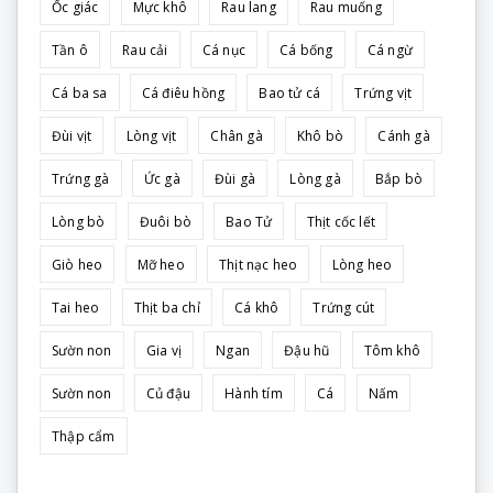
Ốc giác
Mực khô
Rau lang
Rau muống
Tần ô
Rau cải
Cá nục
Cá bống
Cá ngừ
Cá ba sa
Cá điêu hồng
Bao tử cá
Trứng vịt
Đùi vịt
Lòng vịt
Chân gà
Khô bò
Cánh gà
Trứng gà
Ức gà
Đùi gà
Lòng gà
Bắp bò
Lòng bò
Đuôi bò
Bao Tử
Thịt cốc lết
Giò heo
Mỡ heo
Thịt nạc heo
Lòng heo
Tai heo
Thịt ba chỉ
Cá khô
Trứng cút
Sườn non
Gia vị
Ngan
Đậu hũ
Tôm khô
Sườn non
Củ đậu
Hành tím
Cá
Nấm
Thập cẩm