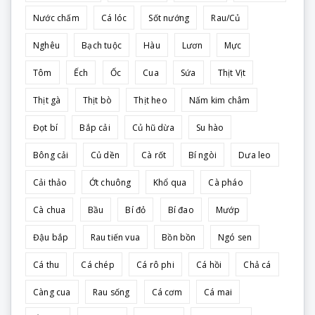
Nước chấm
Cá lóc
Sốt nướng
Rau/Củ
Nghêu
Bạch tuộc
Hàu
Lươn
Mực
Tôm
Ếch
Ốc
Cua
Sứa
Thịt Vịt
Thịt gà
Thịt bò
Thịt heo
Nấm kim châm
Đọt bí
Bắp cải
Củ hũ dừa
Su hào
Bông cải
Củ dền
Cà rốt
Bí ngòi
Dưa leo
Cải thảo
Ớt chuông
Khổ qua
Cà pháo
Cà chua
Bầu
Bí đỏ
Bí đao
Mướp
Đậu bắp
Rau tiến vua
Bồn bồn
Ngó sen
Cá thu
Cá chép
Cá rô phi
Cá hồi
Chả cá
Càng cua
Rau sống
Cá cơm
Cá mai