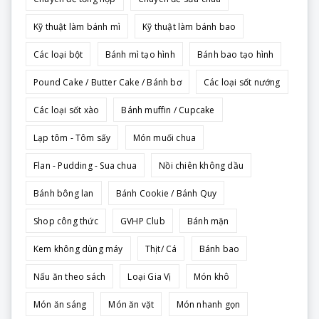
Kỹ thuật làm bánh mì
Kỹ thuật làm bánh bao
Các loại bột
Bánh mì tạo hình
Bánh bao tạo hình
Pound Cake / Butter Cake / Bánh bơ
Các loại sốt nướng
Các loại sốt xào
Bánh muffin / Cupcake
Lạp tôm - Tôm sấy
Món muối chua
Flan - Pudding - Sua chua
Nồi chiên không dầu
Bánh bông lan
Bánh Cookie / Bánh Quy
Shop công thức
GVHP Club
Bánh mặn
Kem không dùng máy
Thịt/ Cá
Bánh bao
Nấu ăn theo sách
Loại Gia Vị
Món khô
Món ăn sáng
Món ăn vặt
Món nhanh gọn