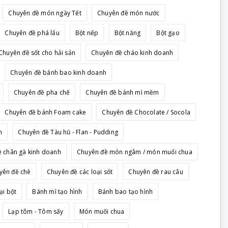
Chuyên đề món ngày Tết
Chuyên đề món nước
Chuyên đề phá lấu
Bột nếp
Bột năng
Bột gạo
Chuyên đề sốt cho hải sản
Chuyên đề cháo kinh doanh
Chuyên đề bánh bao kinh doanh
Chuyên đề pha chế
Chuyên đề bánh mì mềm
Chuyên đề bánh Foam cake
Chuyên đề Chocolate / Socola
h
Chuyên đề Tàu hũ - Flan - Pudding
 chân gà kinh doanh
Chuyên đề món ngâm / món muối chua
yên đề chè
Chuyên đề các loại sốt
Chuyên đề rau câu
ại bột
Bánh mì tạo hình
Bánh bao tạo hình
Lạp tôm - Tôm sấy
Món muối chua