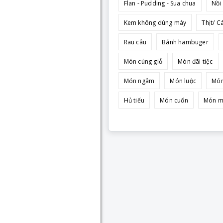
Flan - Pudding - Sua chua
Nồi
Kem không dùng máy
Thịt/ C
Rau câu
Bánh hambuger
Món cúng giỗ
Món đãi tiệc
Món ngâm
Món luộc
Món
Hủ tiếu
Món cuốn
Món m