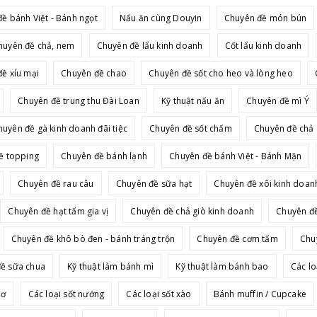
ề bánh Việt - Bánh ngọt
Nấu ăn cùng Douyin
Chuyên đề món bún
huyên đề chả, nem
Chuyên đề lẩu kinh doanh
Cốt lẩu kinh doanh
ề xíu mại
Chuyên đề chao
Chuyên đề sốt cho heo và lòng heo
Chuyên đề trung thu Đài Loan
Kỹ thuật nấu ăn
Chuyên đề mì Ý
huyên đề gà kinh doanh đãi tiệc
Chuyên đề sốt chấm
Chuyên đề chả
ề topping
Chuyên đề bánh lạnh
Chuyên đề bánh Việt - Bánh Mặn
Chuyên đề rau câu
Chuyên đề sữa hạt
Chuyên đề xôi kinh doan
Chuyên đề hạt tẩm gia vị
Chuyên đề chả giò kinh doanh
Chuyên đề
Chuyên đề khô bò đen - bánh tráng trộn
Chuyên đề cơm tấm
Chu
ề sữa chua
Kỹ thuật làm bánh mì
Kỹ thuật làm bánh bao
Các lo
bơ
Các loại sốt nướng
Các loại sốt xào
Bánh muffin / Cupcake