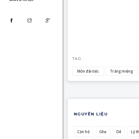
TAG :
Món đãi tiệc
Tráng miệng
NGUYÊN LIỆU
Căn hộ
Ghẹ
Dê
Lý t