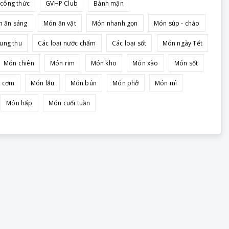
công thức
GVHP Club
Bánh mặn
 ăn sáng
Món ăn vặt
Món nhanh gọn
Món súp - cháo
ung thu
Các loại nước chấm
Các loại sốt
Món ngày Tết
Món chiên
Món rim
Món kho
Món xào
Món sốt
 cơm
Món lẩu
Món bún
Món phở
Món mì
Món hấp
Món cuối tuần