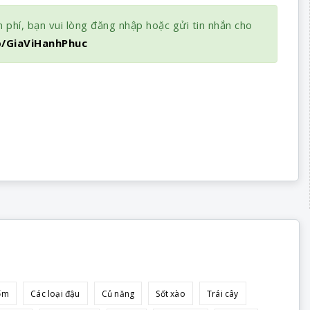
 phí, bạn vui lòng đăng nhập hoặc gửi tin nhắn cho
b/GiaViHanhPhuc
ốm
Các loại đậu
Củ năng
Sốt xào
Trái cây