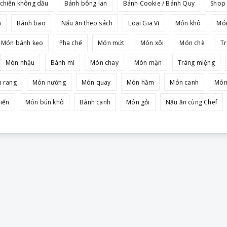
 chiên không dầu
Bánh bông lan
Bánh Cookie / Bánh Quy
Shop 
á
Bánh bao
Nấu ăn theo sách
Loại Gia Vị
Món khô
Món
Món bánh kẹo
Pha chế
Món mứt
Món xôi
Món chè
Tr
Món nhậu
Bánh mì
Món chay
Món mặn
Tráng miệng
 rang
Món nướng
Món quay
Món hầm
Món canh
Món
iến
Món bún khô
Bánh canh
Món gỏi
Nấu ăn cùng Chef