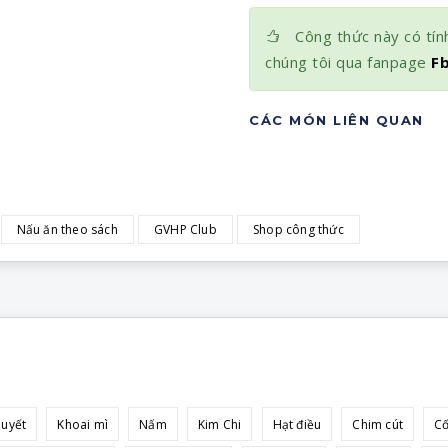
Công thức này có tính
chúng tôi qua fanpage
F
CÁC MÓN LIÊN QUAN
Nấu ăn theo sách
GVHP Club
Shop công thức
huyết
Khoai mì
Nấm
Kim Chi
Hạt điều
Chim cút
C