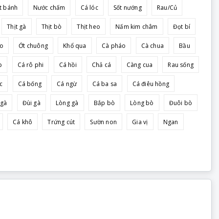
t bánh
Nước chấm
Cá lóc
Sốt nướng
Rau/Củ
Thịt gà
Thịt bò
Thịt heo
Nấm kim châm
Đọt bí
ảo
Ớt chuông
Khổ qua
Cà pháo
Cà chua
Bầu
p
Cá rô phi
Cá hồi
Chả cá
Càng cua
Rau sống
c
Cá bống
Cá ngừ
Cá ba sa
Cá điêu hồng
 gà
Đùi gà
Lòng gà
Bắp bò
Lòng bò
Đuôi bò
Cá khô
Trứng cút
Sườn non
Gia vị
Ngan