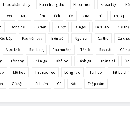
Thực phẩm chay
Bánh trung thu
Khoai môn
Khoai tây
Bộ
Lươn
Mực
Tôm
Ếch
Ốc
Cua
Sứa
Thịt Vịt
o
Bông cải
Củ dền
Cà rốt
Bí ngòi
Dưa leo
Cải th
Đậu bắp
Rau tiến vua
Bồn bồn
Ngó sen
Cá thu
Cá ché
Mực khô
Rau lang
Rau muống
Tần ô
Rau cải
Cá nụ
ịt
Lòng vịt
Chân gà
Khô bò
Cánh gà
Trứng gà
Ức
heo
Mỡ heo
Thịt nạc heo
Lòng heo
Tai heo
Thịt ba chỉ
on
Củ đậu
Hành tím
Cá
Nấm
Thập cẩm