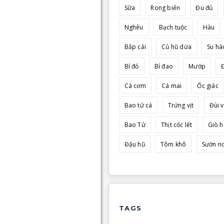
Sữa
Rong biển
Đu đủ
Nghêu
Bạch tuộc
Hàu
Bắp cải
Củ hũ dừa
Su hà
Bí đỏ
Bí đao
Mướp
Cá cơm
Cá mai
Ốc giác
Bao tử cá
Trứng vịt
Đùi v
Bao Tử
Thịt cốc lết
Giò 
Đậu hũ
Tôm khô
Sườn n
TAGS