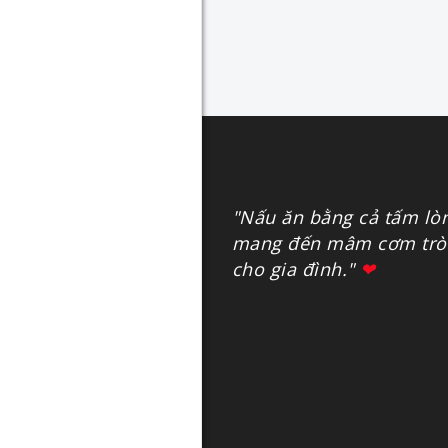
"Nấu ăn bằng cả tấm lò
mang đến mâm cơm tròn
cho gia đình."
❤