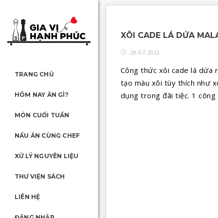
XÔI CADE LÁ DỨA MAL
29-07-2022
Công thức xôi cade lá dứa 
TRANG CHỦ
tạo màu xôi tùy thích như x
dụng trong đãi tiệc. 1 côn
HÔM NAY ĂN GÌ?
MÓN CUỐI TUẦN
NẤU ĂN CÙNG CHEF
XỬ LÝ NGUYÊN LIỆU
THƯ VIỆN SÁCH
LIÊN HỆ
ĐĂNG NHẬP